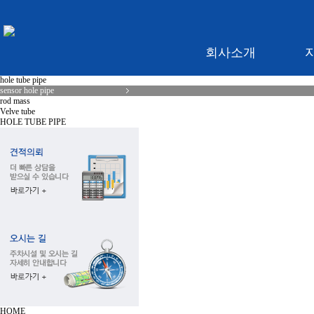
제품소개
FILTER TUBE PIPE
SENSOR HOLE TUBE PIPE
delivery pipe
tail pipe
회사소개
intermediate pipe
rod hanger
hole tube pipe
대표인사말
F
sensor hole pipe
rod mass
회사개요
Velve tube
HOLE TUBE PIPE
회사연혁
찾아오시는길
HOME