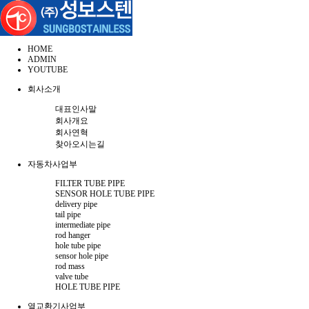
HOME
ADMIN
YOUTUBE
회사소개
대표인사말
회사개요
회사연혁
찾아오시는길
자동차사업부
FILTER TUBE PIPE
SENSOR HOLE TUBE PIPE
delivery pipe
tail pipe
intermediate pipe
rod hanger
hole tube pipe
sensor hole pipe
rod mass
valve tube
HOLE TUBE PIPE
열교환기사업부